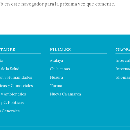
b en este navegador para la próxima vez que comente.
TADES
FILIALES
GLOB
ía
Atalaya
Intercul
 de la Salud
Chulucanas
Interna
ón y Humanidades
Huaura
Idioma
cas y Comerciales
Tarma
 y Ambientales
Nueva Cajamarca
y C. Políticas
s Generales