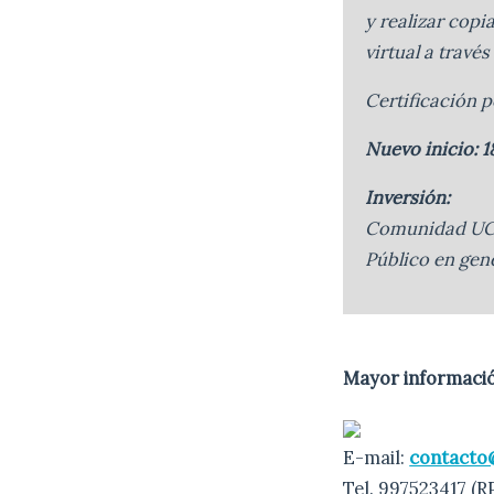
y realizar copi
virtual a travé
Certificación 
Nuevo inicio:
Inversión:
Comunidad UCS
Público en gene
Mayor informació
E-mail:
contacto@
Tel. 997523417 (R