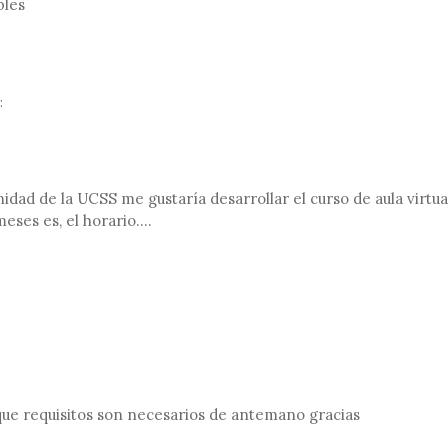
bles
:
dad de la UCSS me gustaría desarrollar el curso de aula virtu
meses es, el horario….
que requisitos son necesarios de antemano gracias