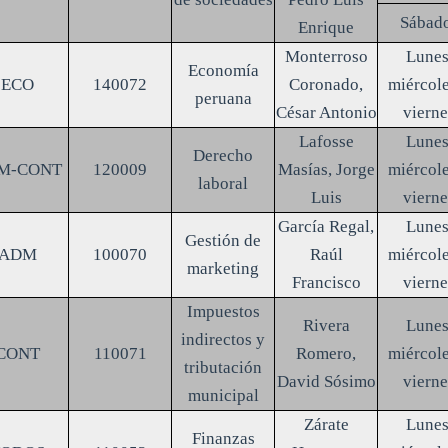
Sábad
Enrique
Monterroso
Lunes
Economía
ECO
140072
Coronado,
miércole
peruana
César Antonio
vierne
Lafosse
Lunes
Derecho
M-CONT
120009
Masías, Jorge
miércole
laboral
Luis
vierne
García Regal,
Lunes
Gestión de
ADM
100070
Raúl
miércole
marketing
Francisco
vierne
Impuestos
Rivera
Lunes
indirectos y
CONT
110071
Romero,
miércole
tributación
David Sósimo
vierne
municipal
Zárate
Lunes
Finanzas