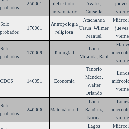
250001
del estudio
Ávalos,
jueves
aprobados
universitario
Guisella
vierne
Atachahua
Miércol
Solo
Antropología
170001
Ursua, Wilmer
jueves
aprobados
religiosa
Manuel
vierne
Marte
Solo
Luna
170009
Teología I
miércole
aprobados
Miranda, Raul
vierne
Tenorio
Lunes
Mendez,
TODOS
140051
Economía
miércole
Walter
vierne
Orlando
Luna
Lunes
Solo
240006
Matemática II
Ramírez,
miércole
aprobados
Norma
vierne
Lagos
Miércol