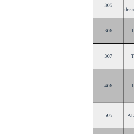
305
des
306
307
406
505
A