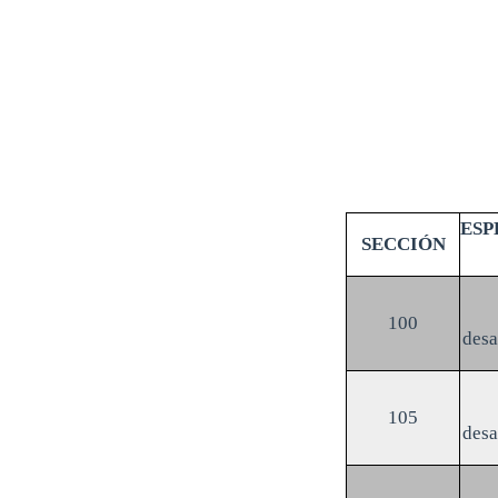
ESP
SECCIÓN
100
des
105
des