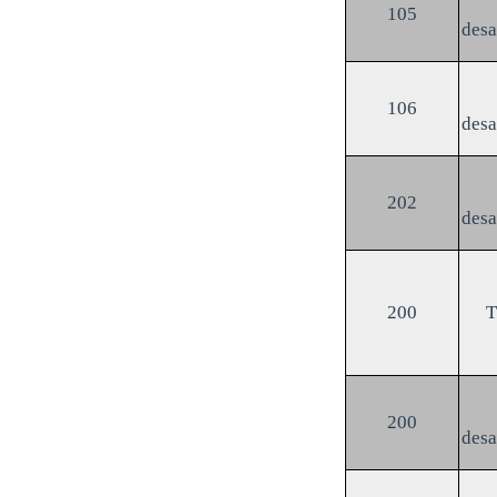
105
des
106
des
202
des
200
200
des