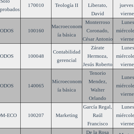
Solo
170010
Teología II
Liberato,
jueves
aprobados
David
vierne
Monterroso
Lunes
Macroeconom
TODOS
100160
Coronado,
miércole
ía básica
César Antonio
vierne
Zárate
Lunes
Contabilidad
TODOS
100048
Hermoza,
miércole
gerencial
Jesús Roberto
vierne
Tenorio
Lunes
Microeconom
Mendez,
TODOS
140065
miércole
ía básica
Walter
vierne
Orlando
García Regal,
Lunes
DM-ECO
100207
Marketing
Raúl
miércole
Francisco
vierne
De la Rosa