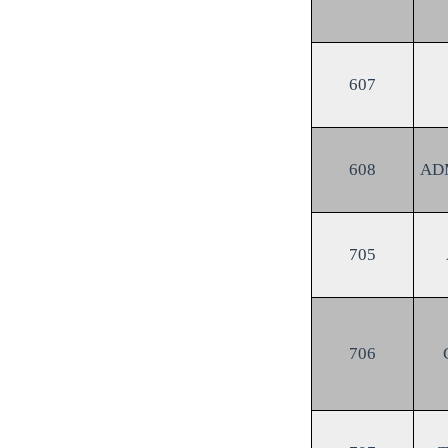
607
608
AD
705
706