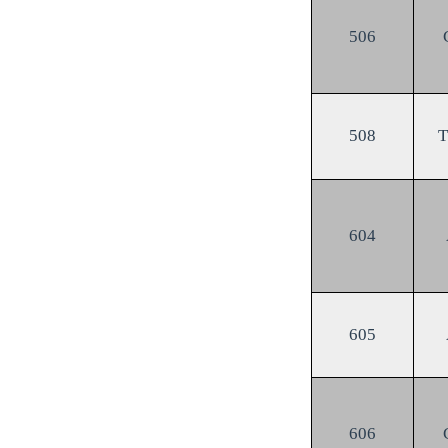
506
508
604
605
606