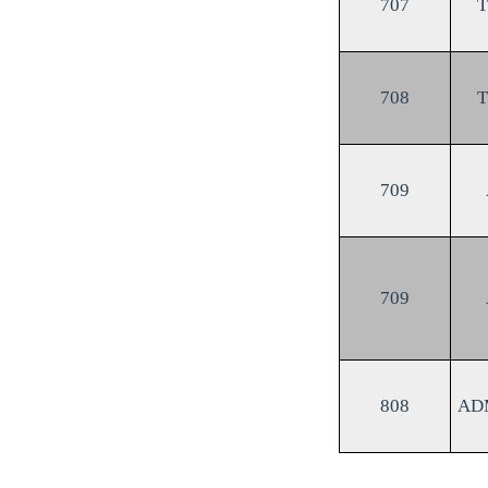
707
708
709
709
808
AD