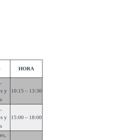
S
HORA
,
s y
10:15 – 13:30
s
,
s y
15:00 – 18:00
s
es,