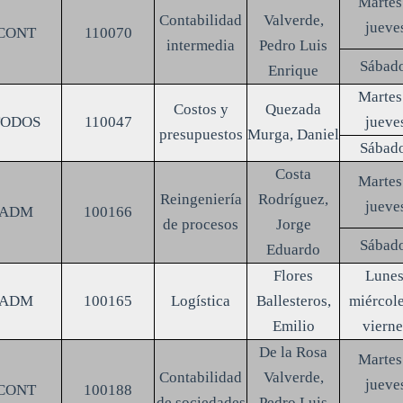
Martes
Contabilidad
Valverde,
jueve
CONT
110070
intermedia
Pedro Luis
Sábad
Enrique
Martes
Costos y
Quezada
TODOS
110047
jueve
presupuestos
Murga, Daniel
Sábad
Costa
Martes
Reingeniería
Rodríguez,
jueve
ADM
100166
de procesos
Jorge
Sábad
Eduardo
Flores
Lunes
ADM
100165
Logística
Ballesteros,
miércole
Emilio
vierne
De la Rosa
Martes
Contabilidad
Valverde,
jueve
CONT
100188
de sociedades
Pedro Luis