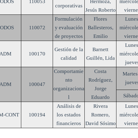
TODOS
110053
Hermoza,
miércole
corporativas
Jesús Roberto
vierne
Formulación
Flores
Lunes
TODOS
110072
y evaluación
Ballesteros,
miércole
de proyectos
Emilio
vierne
Lunes
Gestión de la
Barnett
ADM
100170
miércole
calidad
Guillén, Lida
jueve
Comportamie
Costa
Martes
nto
Rodríguez,
jueve
ADM
100047
organizaciona
Jorge
Sábad
l
Eduardo
Análisis de
Rivera
Lunes
M-CONT
100194
los estados
Romero,
miércole
financieros
David Sósimo
vierne