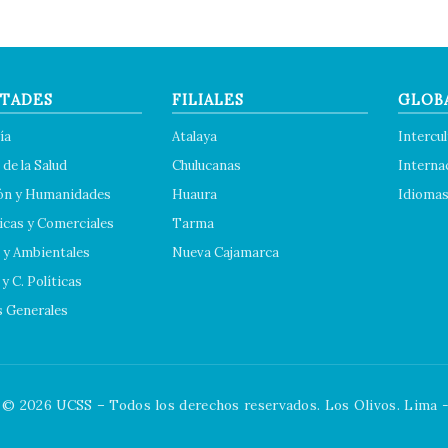
TADES
FILIALES
GLOB
ía
Atalaya
Intercul
 de la Salud
Chulucanas
Interna
ón y Humanidades
Huaura
Idioma
cas y Comerciales
Tarma
 y Ambientales
Nueva Cajamarca
y C. Políticas
s Generales
© 2026 UCSS – Todos los derechos reservados. Los Olivos. Lima -