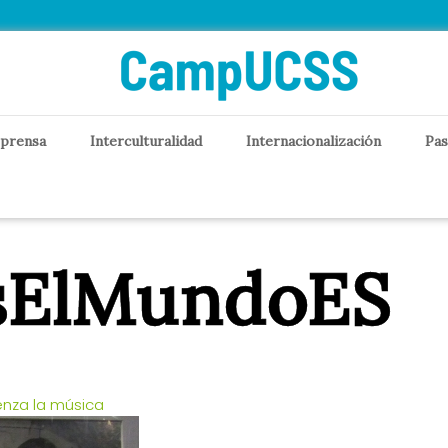
 prensa
Interculturalidad
Internacionalización
Pas
esElMundoES
nza la música