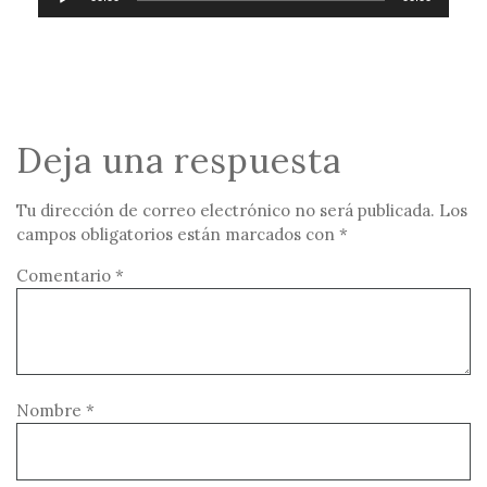
e
p
r
o
d
Deja una respuesta
u
c
Tu dirección de correo electrónico no será publicada.
Los
t
campos obligatorios están marcados con
*
o
Comentario
*
r
d
e
a
Nombre
*
u
d
i