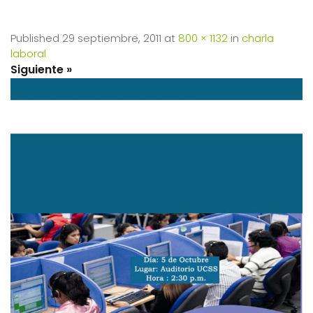
Published
29 septiembre, 2011
at
800 × 1132
in
charla
laboral