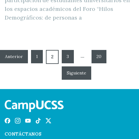
participación de estudiantes universitarios en
los espacios académicos del Foro “Hilos
Demográficos: de personas a
…
1
3
20
2
CONTÁCTANOS