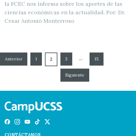
la FCEC nos informa sobre los aportes de las
ciencias económicas en la actualidad. Por: Dr.
Cesar Antonio Monterroso
…
1
3
15
2
CONTÁCTANOS