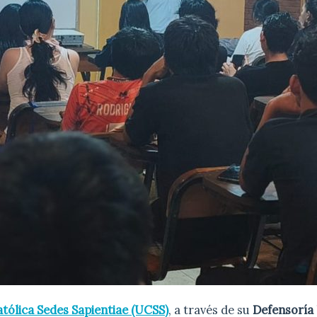
tólica Sedes Sapientiae (UCSS)
, a través de su
Defensoría 