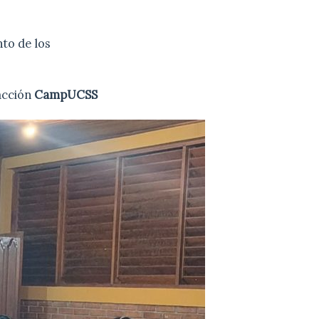
nto de los
acción
CampUCSS