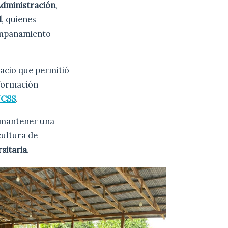
dministración
,
l
, quienes
ompañamiento
pacio que permitió
 formación
CSS
.
 mantener una
cultura de
sitaria
.