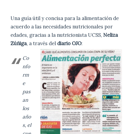
Una guía útil y concisa para la alimentación de
acuerdo a las necesidades nutricionales por
edades, gracias a la nutricionista UCSS,
Neliza
Zúñiga
, a través del
diario OJO
:
Co
nfo
rm
e
pas
an
los
año
s, el
cue