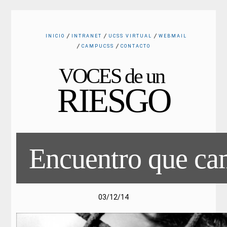
INICIO
INTRANET
UCSS VIRTUAL
WEBMAIL
CAMPUCSS
CONTACTO
VOCES de un
RIESGO
VOCES
Encuentro que ca
«Encuentro que
cambia la vida»
03/12/14