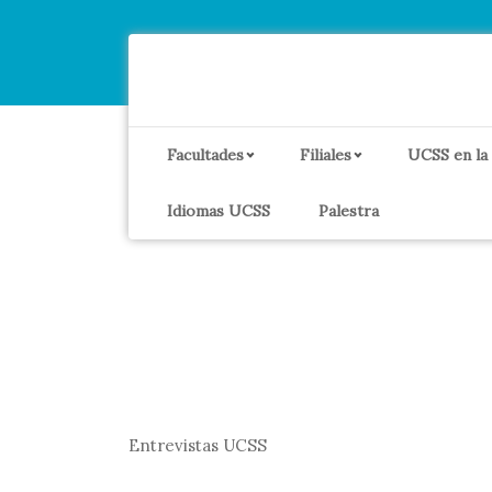
Facultades
Filiales
UCSS en la
Idiomas UCSS
Palestra
Entrevistas UCSS