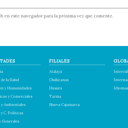
b en este navegador para la próxima vez que comente.
TADES
FILIALES
GLOB
ía
Atalaya
Intercul
 de la Salud
Chulucanas
Interna
ón y Humanidades
Huaura
Idioma
cas y Comerciales
Tarma
 y Ambientales
Nueva Cajamarca
y C. Políticas
s Generales