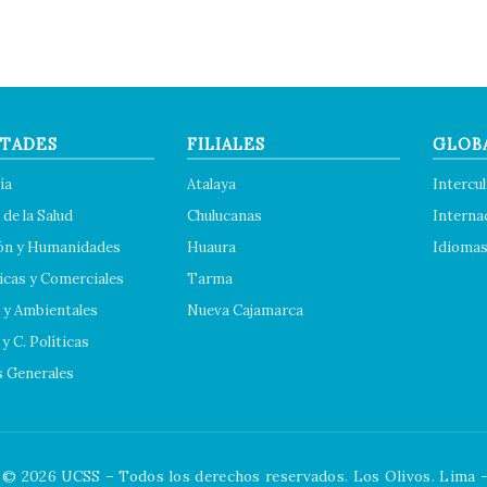
TADES
FILIALES
GLOB
ía
Atalaya
Intercul
 de la Salud
Chulucanas
Interna
ón y Humanidades
Huaura
Idioma
cas y Comerciales
Tarma
 y Ambientales
Nueva Cajamarca
y C. Políticas
s Generales
© 2026 UCSS – Todos los derechos reservados. Los Olivos. Lima -