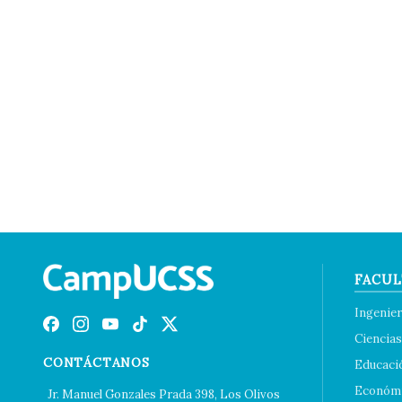
FACUL
Ingenier
Ciencias
CONTÁCTANOS
Educaci
Económi
Jr. Manuel Gonzales Prada 398, Los Olivos