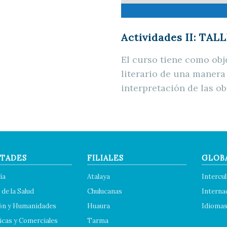
Actividades II: TA
El curso tiene como obje
literario de una manera
interpretación de las ob
TADES
FILIALES
GLOB
ía
Atalaya
Intercul
 de la Salud
Chulucanas
Interna
ón y Humanidades
Huaura
Idioma
cas y Comerciales
Tarma