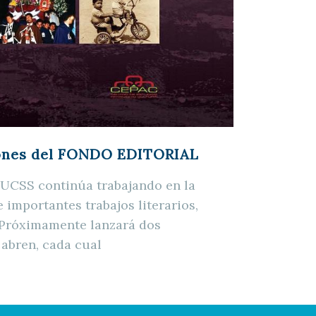
iones del FONDO EDITORIAL
a UCSS continúa trabajando en la
 importantes trabajos literarios,
s. Próximamente lanzará dos
 abren, cada cual