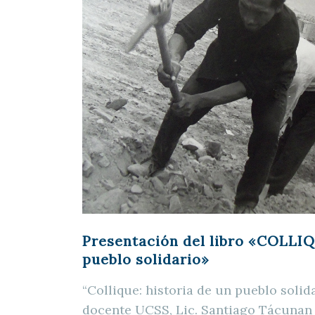
Presentación del libro «COLLIQ
pueblo solidario»
“Collique: historia de un pueblo solida
docente UCSS, Lic. Santiago Tácunan 