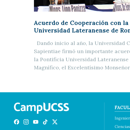
Acuerdo de Cooperación con la 
Universidad Lateranense de R
Dando inicio al año, la Universidad 
Sapientiae firmó un importante acue
la Pontificia Universidad Lateranens
Magnífico, el Excelentísimo Monseñor
FACUL
Ingenier
Ciencias