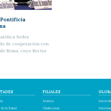
Pontificia
oma
Católica Sedes
rdo de cooperación con
e de Roma, cuyo Rector
TADES
FILIALES
GLOB
ía
Atalaya
Intercul
 de la Salud
Chulucanas
Interna