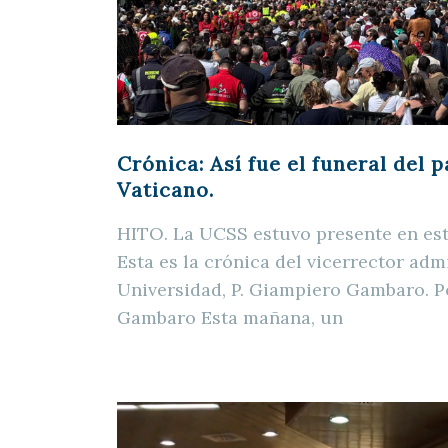
Crónica: Así fue el funeral del 
Vaticano.
HITO. La UCSS estuvo presente en est
Esta es la crónica del vicerrector admi
Universidad, P. Giampiero Gambaro. P
Gambaro Esta mañana, un