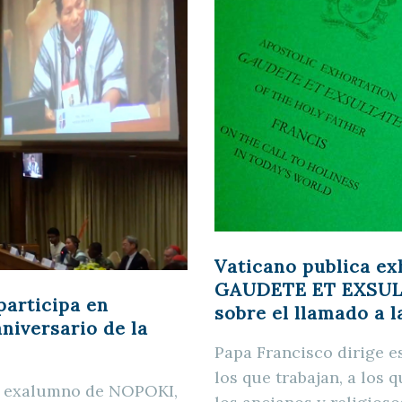
Vaticano publica ex
GAUDETE ET EXSU
articipa en
sobre el llamado a 
niversario de la
Papa Francisco dirige e
los que trabajan, a los 
 y exalumno de NOPOKI,