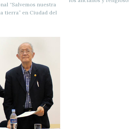
los ancianos y religios
onal “Salvemos nuestra
a tierra” en Ciudad del