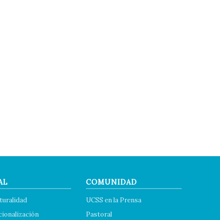
AL
COMUNIDAD
turalidad
UCSS en la Prensa
cionalización
Pastoral