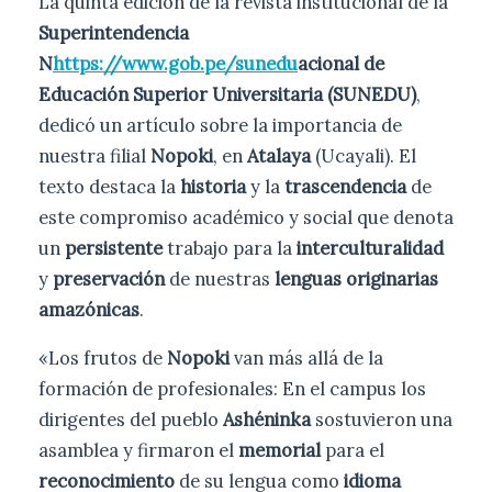
La quinta edición de la revista institucional de la
Superintendencia
N
https://www.gob.pe/sunedu
acional de
Educación Superior Universitaria (SUNEDU)
,
dedicó un artículo sobre la importancia de
nuestra filial
Nopoki
, en
Atalaya
(Ucayali). El
texto destaca la
historia
y la
trascendencia
de
este compromiso académico y social que denota
un
persistente
trabajo para la
interculturalidad
y
preservación
de nuestras
lenguas
originarias
amazónicas
.
«Los frutos de
Nopoki
van más allá de la
formación de profesionales: En el campus los
dirigentes del pueblo
Ashéninka
sostuvieron una
asamblea y firmaron el
memorial
para el
reconocimiento
de su lengua como
idioma