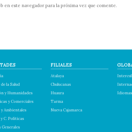
b en este navegador para la próxima vez que comente.
TADES
FILIALES
GLOB
ía
Atalaya
Intercul
 de la Salud
Chulucanas
Interna
ón y Humanidades
Huaura
Idioma
cas y Comerciales
Tarma
 y Ambientales
Nueva Cajamarca
y C. Políticas
s Generales