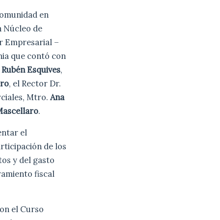
 comunidad en
n Núcleo de
or Empresarial –
nia que contó con
,
Rubén Esquives
,
ero
, el Rector Dr.
ciales, Mtro.
Ana
Mascellaro
.
entar el
rticipación de los
tos y del gasto
ramiento fiscal
ron el Curso