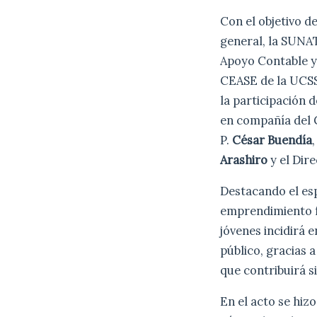
Con el objetivo d
general, la SUNA
Apoyo Contable y 
CEASE de la UCSS,
la participación 
en compañía del G
P.
César Buendía
Arashiro
y el Dir
Destacando el esp
emprendimiento fo
jóvenes incidirá 
público, gracias 
que contribuirá s
En el acto se hiz