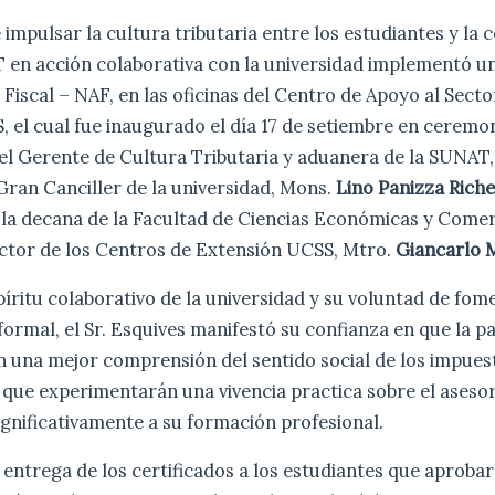
e impulsar la cultura tributaria entre los estudiantes y la
T en acción colaborativa con la universidad implementó u
Fiscal – NAF, en las oficinas del Centro de Apoyo al Sect
 el cual fue inaugurado el día 17 de setiembre en ceremo
del Gerente de Cultura Tributaria y aduanera de la SUNAT
ran Canciller de la universidad, Mons.
Lino Panizza Rich
, la decana de la Facultad de Ciencias Económicas y Comer
ector de los Centros de Extensión UCSS, Mtro.
Giancarlo 
íritu colaborativo de la universidad y su voluntad de fom
rmal, el Sr. Esquives manifestó su confianza en que la pa
en una mejor comprensión del sentido social de los impues
a que experimentarán una vivencia practica sobre el aseso
ignificativamente a su formación profesional.
o entrega de los certificados a los estudiantes que aproba