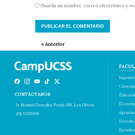
Guarda mi nombre, correo electrónico y we
FACUL
Ingenier
Ciencias
CONTÁCTANOS
Educaci
Económi
Jr. Manuel Gonzales Prada 398, Los Olivos
Agrarias
(01) 5330008
Derecho 
Estudio