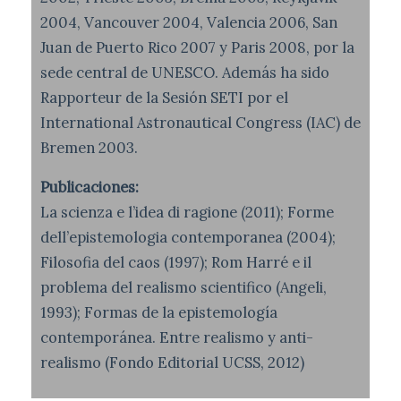
2004, Vancouver 2004, Valencia 2006, San
Juan de Puerto Rico 2007 y Paris 2008, por la
sede central de UNESCO. Además ha sido
Rapporteur de la Sesión SETI por el
International Astronautical Congress (IAC) de
Bremen 2003.
Publicaciones:
La scienza e l’idea di ragione (2011); Forme
dell’epistemologia contemporanea (2004);
Filosofia del caos (1997); Rom Harré e il
problema del realismo scientifico (Angeli,
1993); Formas de la epistemología
contemporánea. Entre realismo y anti-
realismo (Fondo Editorial UCSS, 2012)