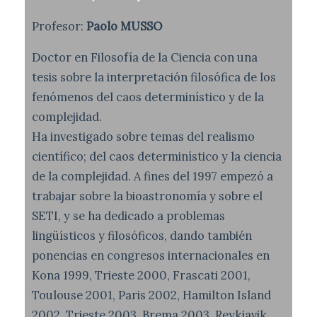
Profesor:
Paolo MUSSO
Doctor en Filosofía de la Ciencia con una
tesis sobre la interpretación filosófica de los
fenómenos del caos determinístico y de la
complejidad.
Ha investigado sobre temas del realismo
científico; del caos determinístico y la ciencia
de la complejidad. A fines del 1997 empezó a
trabajar sobre la bioastronomía y sobre el
SETI, y se ha dedicado a problemas
lingüísticos y filosóficos, dando también
ponencias en congresos internacionales en
Kona 1999, Trieste 2000, Frascati 2001,
Toulouse 2001, Paris 2002, Hamilton Island
2002, Trieste 2003, Brema 2003, Reykjavik