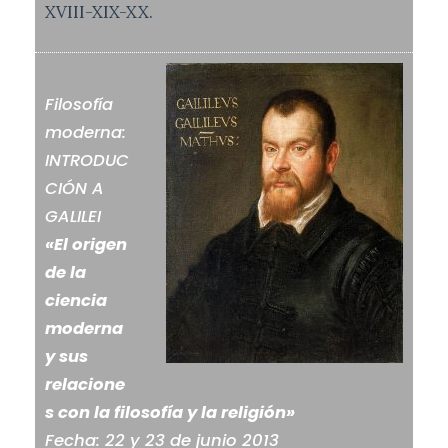
XVIII-XIX-XX.
Filosofía
moderna:
INTRODUC
CIÓN A
GALILEI
«El origen
de la
ciencia
moderna
y sus
relacione
s con la filosofía y la religión»
Fecha: 22 y 23 de junio 2013