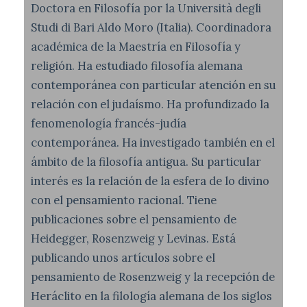
Doctora en Filosofía por la Università degli
Studi di Bari Aldo Moro (Italia). Coordinadora
académica de la Maestría en Filosofía y
religión. Ha estudiado filosofía alemana
contemporánea con particular atención en su
relación con el judaísmo. Ha profundizado la
fenomenología francés-judía
contemporánea. Ha investigado también en el
ámbito de la filosofía antigua. Su particular
interés es la relación de la esfera de lo divino
con el pensamiento racional. Tiene
publicaciones sobre el pensamiento de
Heidegger, Rosenzweig y Levinas. Está
publicando unos artículos sobre el
pensamiento de Rosenzweig y la recepción de
Heráclito en la filología alemana de los siglos