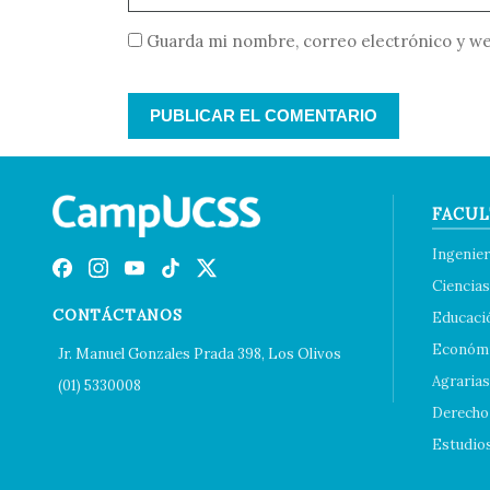
Guarda mi nombre, correo electrónico y we
FACUL
Ingenier
Ciencias
CONTÁCTANOS
Educaci
Económi
Jr. Manuel Gonzales Prada 398, Los Olivos
Agrarias
(01) 5330008
Derecho 
Estudio