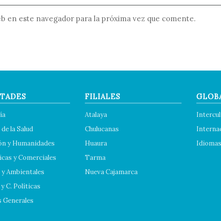
b en este navegador para la próxima vez que comente.
TADES
FILIALES
GLOB
ía
Atalaya
Intercul
 de la Salud
Chulucanas
Interna
ón y Humanidades
Huaura
Idioma
cas y Comerciales
Tarma
 y Ambientales
Nueva Cajamarca
y C. Políticas
s Generales