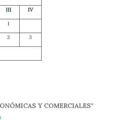
III
IV
1
3
3
 ECONÓMICAS Y COMERCIALES”
3