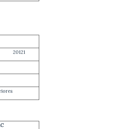
20121
riores
EC