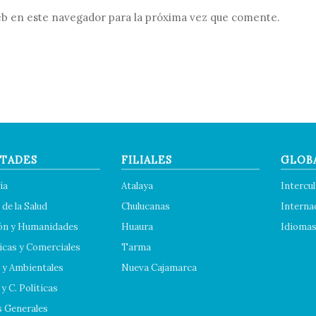
b en este navegador para la próxima vez que comente.
TADES
FILIALES
GLOB
ía
Atalaya
Intercul
 de la Salud
Chulucanas
Interna
ón y Humanidades
Huaura
Idioma
cas y Comerciales
Tarma
 y Ambientales
Nueva Cajamarca
y C. Políticas
s Generales