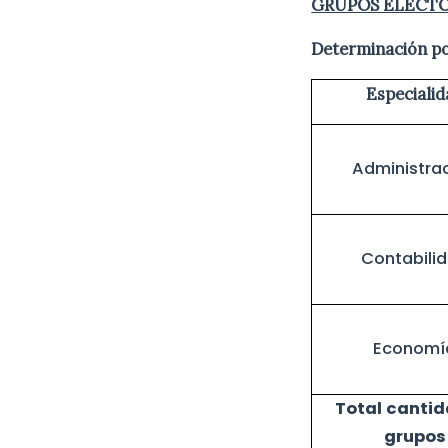
GRUPOS ELECT
Determinación por
Especialid
Administra
Contabili
Economí
Total cantid
grupos