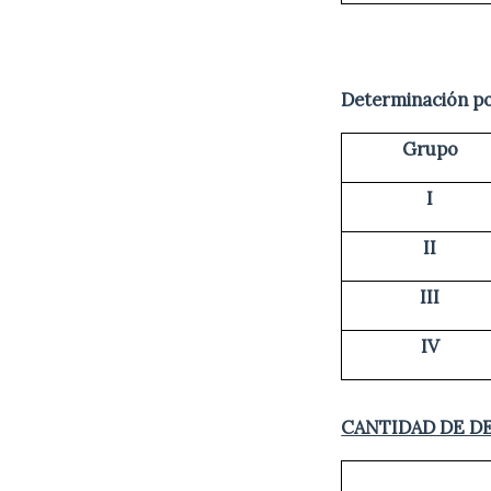
Determinación po
Grupo
I
II
III
IV
CANTIDAD DE D