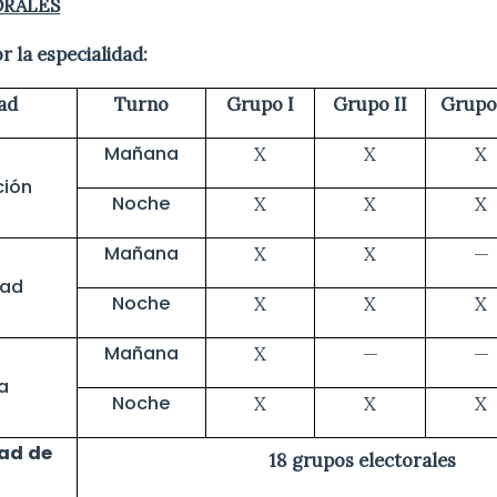
ORALES
 la especialidad:
ad
Turno
Grupo I
Grupo II
Grupo 
Mañana
X
X
X
ción
Noche
X
X
X
Mañana
X
X
—
dad
Noche
X
X
X
Mañana
X
—
—
a
Noche
X
X
X
ad de
18 grupos electorales