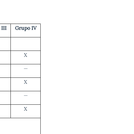
III
Grupo IV
X
—
X
—
X