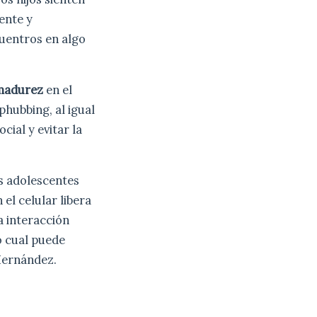
ente y
cuentros en algo
 madurez
en el
phubbing, al igual
ial y evitar la
os adolescentes
el celular libera
a interacción
o cual puede
Hernández.