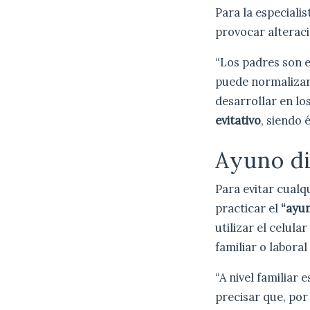
Para la especiali
provocar alterac
“Los padres son e
puede normalizar 
desarrollar en lo
evitativo
, siendo 
Ayuno di
Para evitar cualq
practicar el
“ayun
utilizar el celula
familiar o labora
“A nivel familiar 
precisar que, por