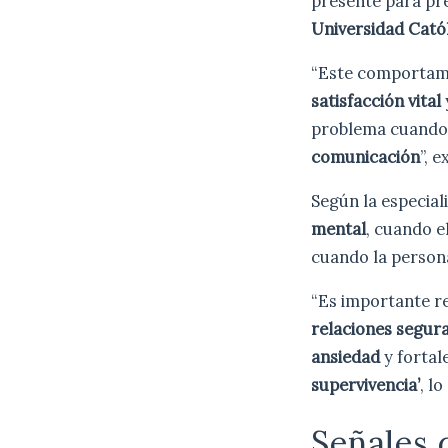
presente para pre
Universidad Catól
“Este comportam
satisfacción vital
problema cuando 
comunicación
”, e
Según la especiali
mental
, cuando e
cuando la person
“Es importante r
relaciones segur
ansiedad
y fortal
supervivencia’
, l
Señales 