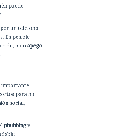
bién puede
s.
 por un teléfono,
. Es posible
nción; o un
apego
.
es importante
cortos para no
ión social,
el
phubbing
y
udable