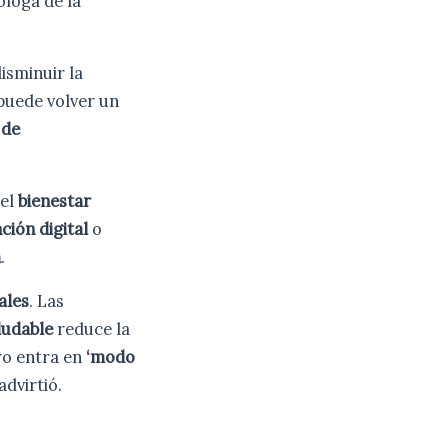
cóloga de la
disminuir la
puede volver un
 de
 el
bienestar
ción digital
o
a
.
ales
. Las
ludable
reduce la
bro entra en
‘modo
 advirtió.