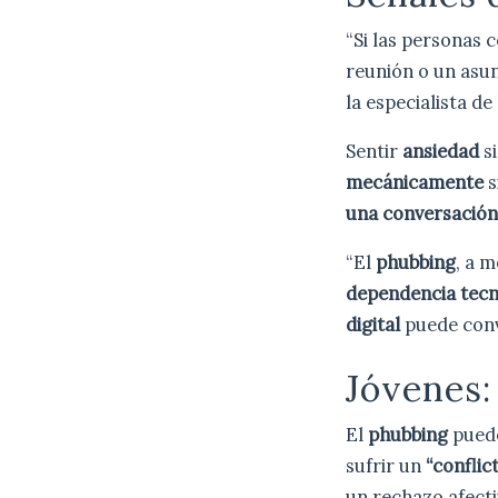
“Si las personas
reunión o un asu
la especialista de
Sentir
ansiedad
si
mecánicamente
s
una conversació
“El
phubbing
, a 
dependencia tecn
digital
puede conv
Jóvenes:
El
phubbing
puede
sufrir un
“conflic
un rechazo afectiv