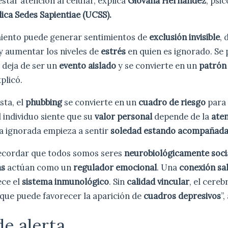
star atención al celular, explica
Giovana Hernández
, psi
ica Sedes Sapientiae (UCSS).
iento puede generar sentimientos de
exclusión invisible
, 
y aumentar los niveles de
estrés
en quien es ignorado. Se 
deja de ser un
evento aislado
y se convierte en un
patrón
xplicó.
sta, el
phubbing
se convierte en un
cuadro de riesgo
para
l individuo siente que su
valor personal
depende de la
aten
a ignorada empieza a sentir
soledad estando acompañad
ecordar que todos somos seres
neurobiológicamente soci
as
actúan como un
regulador emocional
. Una
conexión sa
ece el
sistema inmunológico
. Sin
calidad vincular
, el cere
o que puede favorecer la aparición de
cuadros depresivos
”,
de alerta