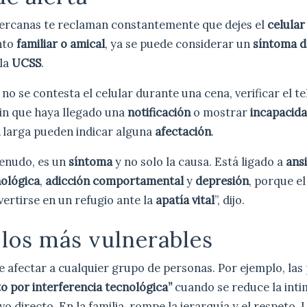
 cercanas te reclaman constantemente que dejes el
celular
nto
familiar o amical
, ya se puede considerar un
síntoma d
 la
UCSS
.
 no se contesta el celular durante una cena, verificar el t
in que haya llegado una
notificación
o mostrar
incapacid
n
larga pueden indicar alguna
afectación
.
menudo, es un
síntoma
y no solo la causa. Está ligado a
ans
ológica
,
adicción comportamental
y
depresión
, porque e
ertirse en un refugio ante la
apatía vital
”, dijo.
 los más vulnerables
 afectar a cualquier grupo de personas. Por ejemplo, las
to por interferencia tecnológica”
cuando se reduce la inti
o directo. En la familia, rompe la jerarquía y el respeto. 