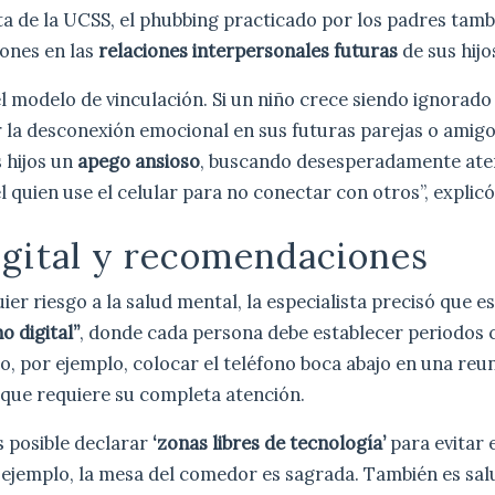
sta de la UCSS, el phubbing practicado por los padres tam
iones en las
relaciones interpersonales futuras
de sus hijo
l modelo de vinculación. Si un niño crece siendo ignorado
la desconexión emocional en sus futuras parejas o amigos
s hijos un
apego ansioso
, buscando desesperadamente ate
él quien use el celular para no conectar con otros”, explicó
gital y recomendaciones
uier riesgo a la salud mental, la especialista precisó que 
o digital”
, donde cada persona debe establecer periodos 
r o, por ejemplo, colocar el teléfono boca abajo en una reun
l que requiere su completa atención.
es posible declarar
‘zonas libres de tecnología’
para evitar 
 ejemplo, la mesa del comedor es sagrada. También es sal