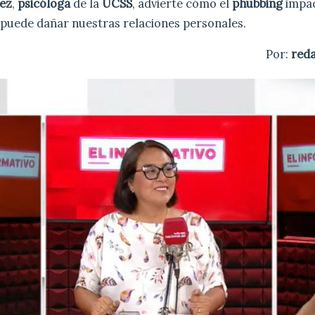
ez
,
psicóloga
de la
UCSS
, advierte cómo el
phubbing
impac
 puede dañar nuestras relaciones personales.
Por:
red