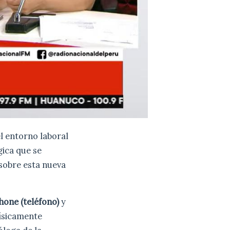
el entorno laboral
gica que se
 sobre esta nueva
hone (teléfono)
y
físicamente