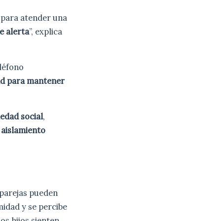
para atender una
e alerta
”, explica
eléfono
ad para mantener
iedad social
,
l
aislamiento
 parejas pueden
midad y se percibe
Los hijos sienten