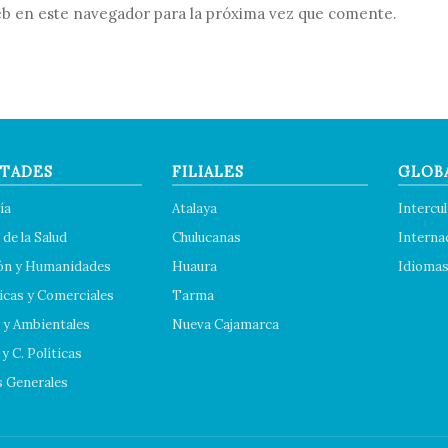
b en este navegador para la próxima vez que comente.
TADES
FILIALES
GLOB
ía
Atalaya
Intercul
 de la Salud
Chulucanas
Interna
ón y Humanidades
Huaura
Idioma
cas y Comerciales
Tarma
 y Ambientales
Nueva Cajamarca
y C. Políticas
s Generales