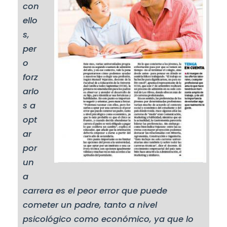
con
ello
s,
per
o
forz
arlo
s a
opt
ar
por
un
a
carrera es el peor error que puede
cometer un padre, tanto a nivel
psicológico como económico, ya que lo