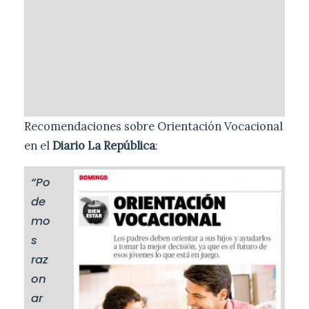
Recomendaciones sobre Orientación Vocacional
en el
Diario La República
:
“Po
de
mo
s
raz
on
ar