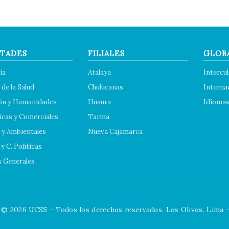
TADES
FILIALES
GLOB
ía
Atalaya
Intercul
 de la Salud
Chulucanas
Interna
ón y Humanidades
Huaura
Idioma
cas y Comerciales
Tarma
 y Ambientales
Nueva Cajamarca
y C. Políticas
s Generales
© 2026 UCSS – Todos los derechos reservados. Los Olivos. Lima -