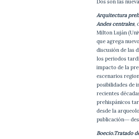
Dos son las nueva
Arquitectura preh
Andes centrales
,
Milton Luján (Uni
que agrega nuevos
discusión de las 
los periodos tardí
impacto de la pre
escenarios region
posibilidades de 
recientes década
prehispánicos tar
desde la arqueolo
publicación― desd
Boecio.Tratado d