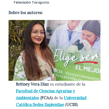
Televisión Tarapoto.
Sobre los autores:
Britney Vera Díaz
es estudiante de la
Facultad de Ciencias Agrarias y
Ambientales
(
FCAA
) de la
Universidad
Católica Sedes Sapientiae
(
UCSS
)