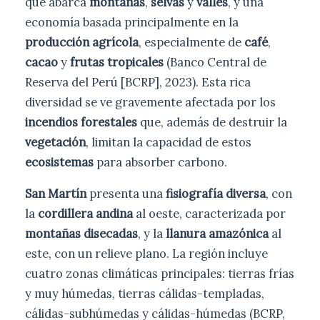
que abarca
montañas
,
selvas
y
valles
, y una
economía basada principalmente en la
producción agrícola
, especialmente de
café
,
cacao
y
frutas tropicales
(Banco Central de
Reserva del Perú [BCRP], 2023). Esta rica
diversidad se ve gravemente afectada por los
incendios forestales
que, además de destruir la
vegetación
, limitan la capacidad de estos
ecosistemas
para absorber carbono.
San Martín
presenta una
fisiografía diversa
, con
la
cordillera andina
al oeste, caracterizada por
montañas disecadas
, y la
llanura amazónica
al
este, con un relieve plano. La región incluye
cuatro zonas climáticas principales: tierras frías
y muy húmedas, tierras cálidas-templadas,
cálidas-subhúmedas y cálidas-húmedas (BCRP,