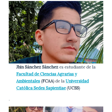
Jhin Sánchez Sánchez
es estudiante de la
Facultad de Ciencias Agrarias y
Ambientales
(
FCAA
) de la
Universidad
Católica Sedes Sapientiae
(
UCSS
)
.