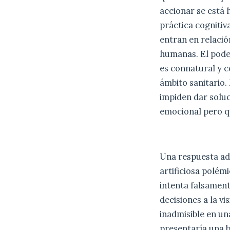
accionar se está 
práctica cognitiv
entran en relació
humanas. El pode
es connatural y c
ámbito sanitario. 
impiden dar soluc
emocional pero qu
Una respuesta ad
artificiosa polém
intenta falsament
decisiones a la vi
inadmisible en un
presentaría una b