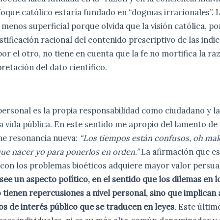
foque católico estaría fundado en “dogmas irracionales”. 
 menos superficial porque olvida que la visión católica, p
stificación racional del contenido prescriptivo de las indi
or el otro, no tiene en cuenta que la fe no mortifica la ra
retación del dato científico.
ersonal es la propia responsabilidad como ciudadano y la
la vida pública. En este sentido me apropio del lamento d
ene resonancia nueva:
“Los tiempos están confusos, oh mald
ue nacer yo para ponerlos en orden.”
La afirmación que e
con los problemas bioéticos adquiere mayor valor persuas
see un aspecto político, en el sentido que los dilemas en l
o tienen repercusiones a nivel personal, sino que implican 
s de interés público que se traducen en leyes
.
Este último