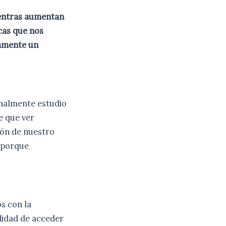
entras aumentan
cas que nos
lamente un
onalmente estudio
e que ver
ión de nuestro
s porque
s con la
ilidad de acceder