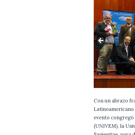
Con un abrazo fr
Latinoamericano p
evento congregó a
(UNIVEM), la Univ
Sapientiae, para 