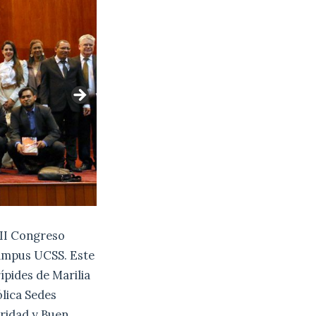
 II Congreso
 Campus UCSS. Este
ípides de Marilia
ólica Sedes
gridad y Buen