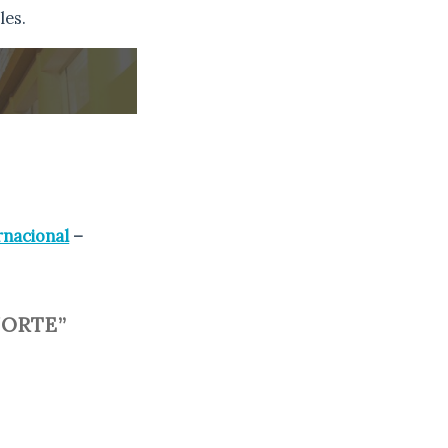
les.
rnacional
–
NORTE”