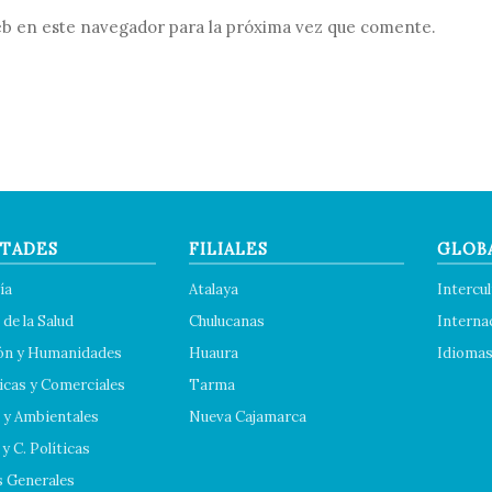
b en este navegador para la próxima vez que comente.
TADES
FILIALES
GLOB
ía
Atalaya
Intercul
 de la Salud
Chulucanas
Interna
ón y Humanidades
Huaura
Idioma
cas y Comerciales
Tarma
 y Ambientales
Nueva Cajamarca
y C. Políticas
s Generales