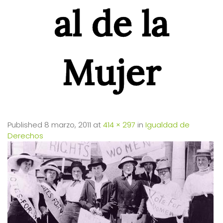
al de la
Mujer
Published
8 marzo, 2011
at
414 × 297
in
Igualdad de
Derechos