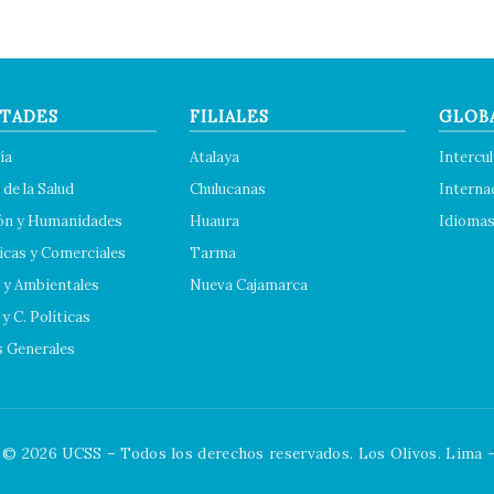
TADES
FILIALES
GLOB
ía
Atalaya
Intercul
 de la Salud
Chulucanas
Interna
ón y Humanidades
Huaura
Idioma
cas y Comerciales
Tarma
 y Ambientales
Nueva Cajamarca
y C. Políticas
s Generales
© 2026 UCSS – Todos los derechos reservados. Los Olivos. Lima -