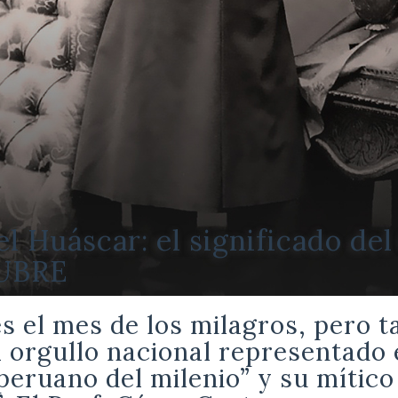
l Huáscar: el significado d
UBRE
s el mes de los milagros, pero 
l orgullo nacional representado
“peruano del milenio” y su mítico