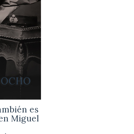
el OCHO
también es
 en Miguel