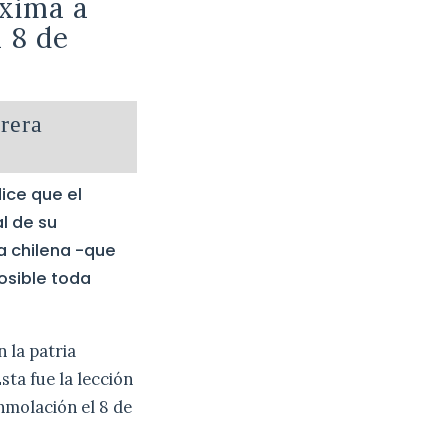
oxima a
 8 de
rera
dice que el
al de su
a chilena -que
osible toda
 la patria
sta fue la lección
inmolación el 8 de