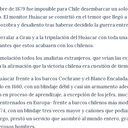
ubre de 1879 fue imposible para Chile desembarcar un sol
o. El monitor Huáscar se convirtió en el temor que llegó 
zozobra y desaliento tras haberse decidido la guerra entr
rralar a Grau y a la tripulación del Huáscar con toda un
 antes que estos acabasen con los chilenos.
molación todos los analistas extranjeros, que veían las ex
a la afirmación que la victoria chilena era cuestión de tie
uáscar frente a los barcos Cochrane y el Blanco Encalada
o en 1860, con un blindaje débil y casi sin armamento a
n en proceso de aprendizaje, a excepción de los jefes, muc
entrenados en Europa- frente a barcos chilenos más mo
74, con un blindaje tres veces mayor y cañones que podía
argo, prestó un servicio que asombró al mundo entero, g
lerosos hombres.