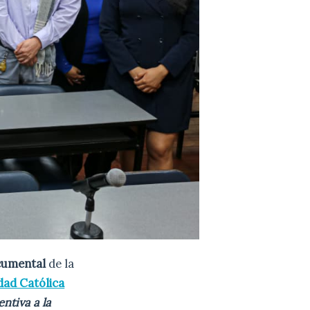
ocumental
de la
dad Católica
ntiva a la