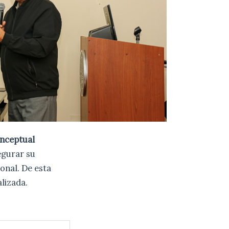
nceptual
egurar su
onal. De esta
lizada.