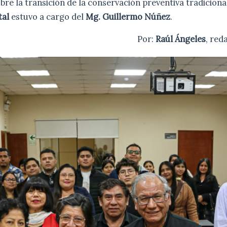
bre la transición de la conservación preventiva tradicional
tal
estuvo a cargo del
Mg. Guillermo Núñez
.
Por:
Raúl Ángeles
, red