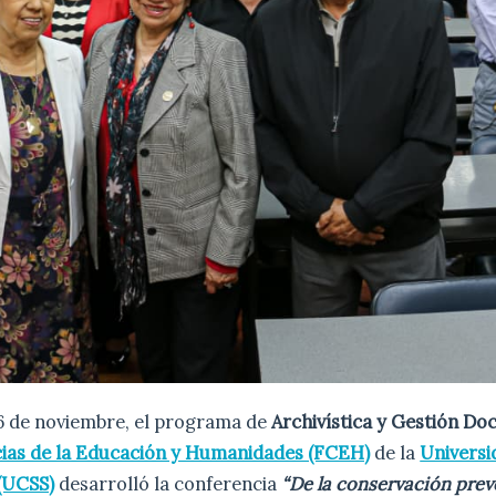
 6 de noviembre, el programa de
Archivística y Gestión D
cias de la Educación y Humanidades (FCEH)
de la
Universi
 (UCSS)
desarrolló la conferencia
“De la conservación preve