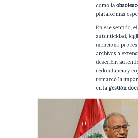
como la
obsolesc
plataformas espec
En ese sentido, e
autenticidad, leg
mencionó proces
archivos a extens
describir, autent
redundancia y cop
remarcó la import
en la
gestión doc