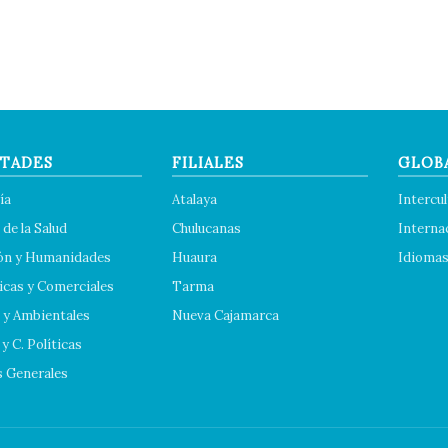
TADES
FILIALES
GLOB
ía
Atalaya
Intercul
 de la Salud
Chulucanas
Interna
ón y Humanidades
Huaura
Idioma
cas y Comerciales
Tarma
 y Ambientales
Nueva Cajamarca
y C. Políticas
s Generales