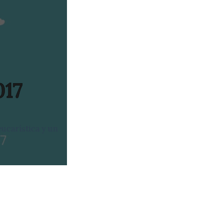
017
ucarística y un