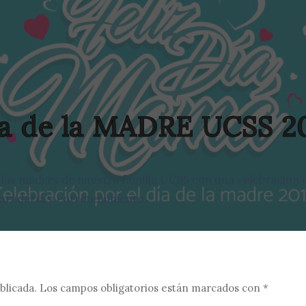
a de la MADRE UCSS 2
as madres de nuestra familia UCSS con una celebración e
radería y entretenimiento.
blicada.
Los campos obligatorios están marcados con
*