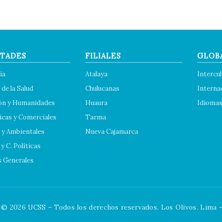
TADES
FILIALES
GLOB
ía
Atalaya
Intercul
 de la Salud
Chulucanas
Interna
ón y Humanidades
Huaura
Idioma
cas y Comerciales
Tarma
 y Ambientales
Nueva Cajamarca
y C. Políticas
s Generales
© 2026 UCSS – Todos los derechos reservados. Los Olivos. Lima -