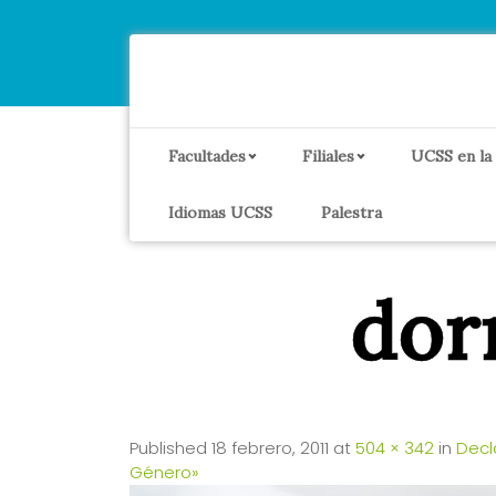
Facultades
Filiales
UCSS en la
Idiomas UCSS
Palestra
dor
Published
18 febrero, 2011
at
504 × 342
in
Decl
Género»