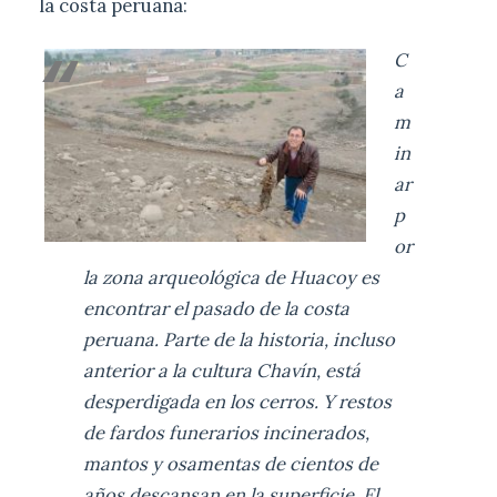
la costa peruana:
C
a
m
in
ar
p
or
la zona arqueológica de Huacoy es
encontrar el pasado de la costa
peruana. Parte de la historia, incluso
anterior a la cultura Chavín, está
desperdigada en los cerros. Y restos
de fardos funerarios incinerados,
mantos y osamentas de cientos de
años descansan en la superficie. El