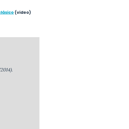
clásico
(video)
2014).