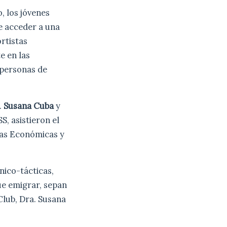
, los jóvenes
de acceder a una
ortistas
e en las
 personas de
.
Susana Cuba
y
S, asistieron el
ias Económicas y
nico-tácticas,
ue emigrar, sepan
Club, Dra. Susana