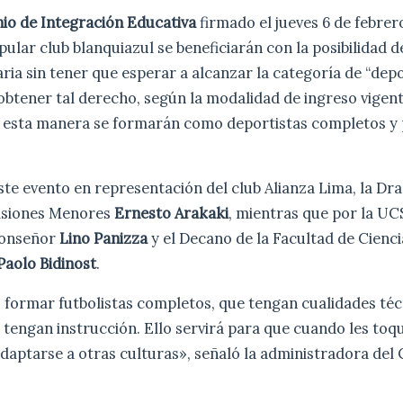
io de Integración Educativa
firmado el jueves 6 de febrero
opular club blanquiazul se beneficiarán con la posibilidad 
aria sin tener que esperar a alcanzar la categoría de “dep
 obtener tal derecho, según la modalidad de ingreso vigent
e esta manera se formarán como deportistas completos y
ste evento en representación del club Alianza Lima, la Dra
visiones Menores
Ernesto Arakaki
, mientras que por la UCS
Monseñor
Lino Panizza
y el Decano de la Facultad de Cienc
Paolo Bidinost
.
formar futbolistas completos, que tengan cualidades téc
tengan instrucción. Ello servirá para que cuando les toq
daptarse a otras culturas», señaló la administradora del 