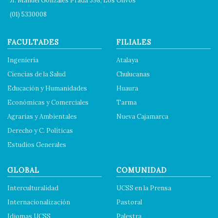
Jr. Manuel Gonzales Prada 398, Los Olivos
(01) 5330008
FACULTADES
FILIALES
Ingeniería
Atalaya
Ciencias de la Salud
Chulucanas
Educación y Humanidades
Huaura
Económicas y Comerciales
Tarma
Agrarias y Ambientales
Nueva Cajamarca
Derecho y C. Políticas
Estudios Generales
GLOBAL
COMUNIDAD
Interculturalidad
UCSS en la Prensa
Internacionalización
Pastoral
Idiomas UCSS
Palestra