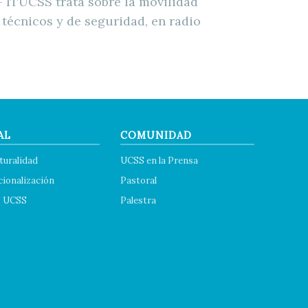
 ITUCSS trata sobre la movilidad
 técnicos y de seguridad, en radio
AL
COMUNIDAD
turalidad
UCSS en la Prensa
cionalización
Pastoral
s UCSS
Palestra