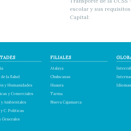
Transporte de la UCSS –
escolar y sus requisitos
Capital:
TADES
FILIALES
GLOB
ía
Atalaya
Intercul
 de la Salud
Chulucanas
Interna
ón y Humanidades
Huaura
Idioma
cas y Comerciales
Tarma
 y Ambientales
Nueva Cajamarca
y C. Políticas
s Generales