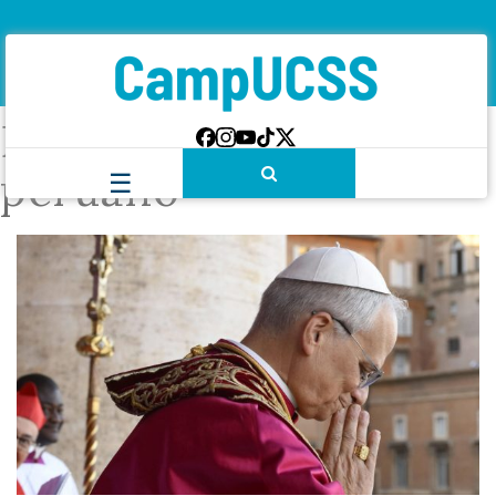
Etiqueta:
papa
peruano