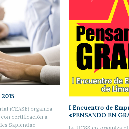
 2015
I Encuentro de Emp
rial (CEASE) organiza
«PENSANDO EN GR
con certificación a
des Sapientiae.
La UCSS co-organiza el