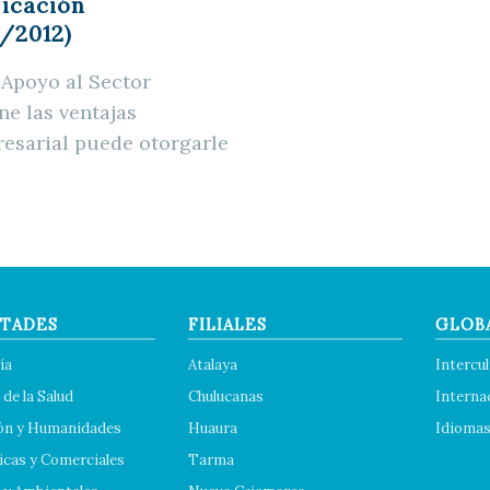
ficación
/2012)
 Apoyo al Sector
e las ventajas
resarial puede otorgarle
TADES
FILIALES
GLOB
ía
Atalaya
Intercul
 de la Salud
Chulucanas
Interna
ón y Humanidades
Huaura
Idioma
cas y Comerciales
Tarma