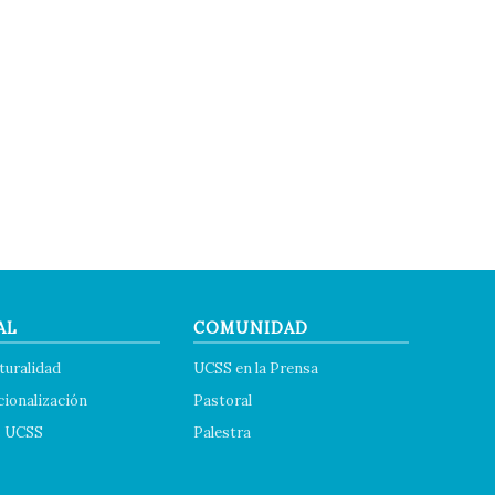
AL
COMUNIDAD
turalidad
UCSS en la Prensa
cionalización
Pastoral
s UCSS
Palestra