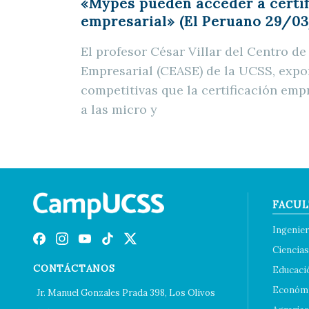
«Mypes pueden acceder a certi
empresarial» (El Peruano 29/03
El profesor César Villar del Centro de
Empresarial (CEASE) de la UCSS, expon
competitivas que la certificación emp
a las micro y
FACUL
Ingenier
Ciencias
CONTÁCTANOS
Educaci
Económi
Jr. Manuel Gonzales Prada 398, Los Olivos