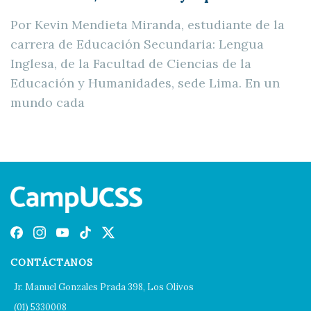
Por Kevin Mendieta Miranda, estudiante de la
carrera de Educación Secundaria: Lengua
Inglesa, de la Facultad de Ciencias de la
Educación y Humanidades, sede Lima. En un
mundo cada
CONTÁCTANOS
Jr. Manuel Gonzales Prada 398, Los Olivos
(01) 5330008