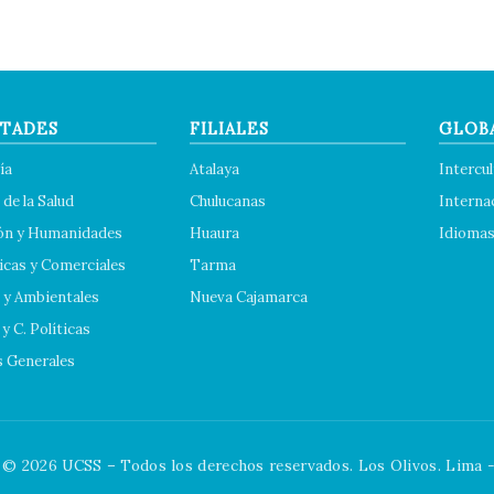
TADES
FILIALES
GLOB
ía
Atalaya
Intercul
 de la Salud
Chulucanas
Interna
ón y Humanidades
Huaura
Idioma
cas y Comerciales
Tarma
 y Ambientales
Nueva Cajamarca
y C. Políticas
s Generales
© 2026 UCSS – Todos los derechos reservados. Los Olivos. Lima -