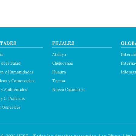
TADES
FILIALES
GLOB
ía
Atalaya
Intercul
 de la Salud
Chulucanas
Interna
ón y Humanidades
Huaura
Idioma
cas y Comerciales
Tarma
 y Ambientales
Nueva Cajamarca
y C. Políticas
s Generales