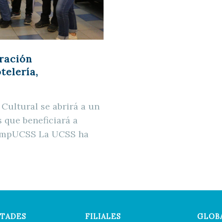
ración
telería,
Cultural se abrirá a un
 que beneficiará a
CampUCSS La UCSS ha
TADES
FILIALES
GLOB