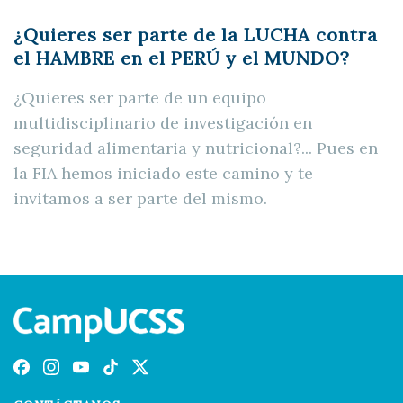
¿Quieres ser parte de la
LUCHA
contra
el
HAMBRE
en el
PERÚ
y el
MUNDO
?
¿Quieres ser parte de un equipo
multidisciplinario de investigación en
seguridad alimentaria y nutricional?... Pues en
la FIA hemos iniciado este camino y te
invitamos a ser parte del mismo.