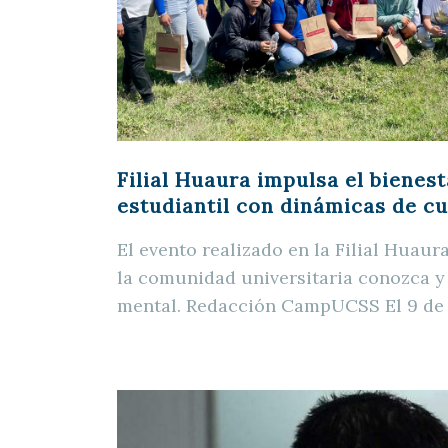
Filial Huaura impulsa el bienes
estudiantil con dinámicas de c
El evento realizado en la Filial Huau
la comunidad universitaria conozca y
mental. Redacción CampUCSS El 9 de 