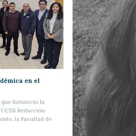
adémica en el
que fortaleció la
a UCSS Redacción
sto, la Facultad de