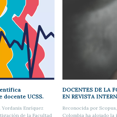
entífica
DOCENTES DE LA F
de docente UCSS.
EN REVISTA INTER
f. Yordanis Enríquez
Reconocida por Scopus, 
tigación de la Facultad
Colombia ha alojado la i