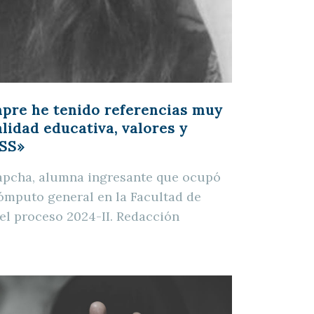
re he tenido referencias muy
alidad educativa, valores y
CSS»
apcha, alumna ingresante que ocupó
cómputo general en la Facultad de
 el proceso 2024-II. Redacción