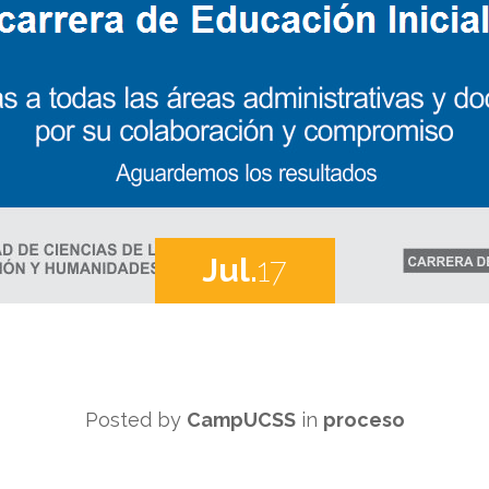
Jul.
17
Posted by
CampUCSS
in
proceso