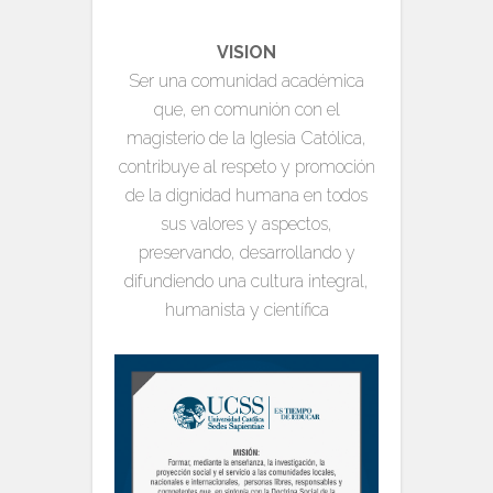
VISION
Ser una comunidad académica
que, en comunión con el
magisterio de la Iglesia Católica,
contribuye al respeto y promoción
de la dignidad humana en todos
sus valores y aspectos,
preservando, desarrollando y
difundiendo una cultura integral,
humanista y científica