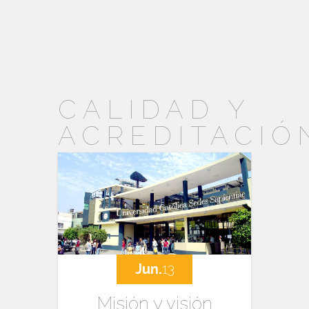
CALIDAD Y
ACREDITACIÓ
Jun.
13
Misión y visión