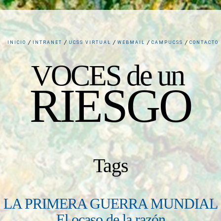
INICIO
INTRANET
UCSS VIRTUAL
WEBMAIL
CAMPUCSS
CONTACTO
VOCES de un
RIESGO
Tags
LA PRIMERA GUERRA MUNDIAL
El ocaso de la razón