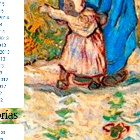
15
15
2014
14
14
2013
013
 2013
013
13
13
2012
012
2
12
rías
tos
es