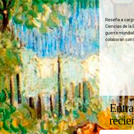
Reseña a cargo
Ciencias de la
guerra mundial,
colaboran con 
Entr
recie