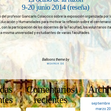
9-20 junio 2014 (reseña)
 del profesor Giancarlo Colaccico sobre la exposición organizada por l
 Educación y Humanidades para motivar la reflexión sobre el centenario
 con la participación de los docentes de la Facultad, los voluntarios it
la misma universidad y estudiantes de varias facultades.
Balloons theme by
MOARGH.DE
adas
Comentarios
Archi
ntes
recientes
septiembre
marzo 20