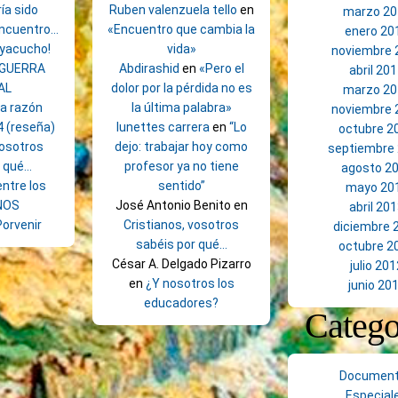
ía sido
Ruben valenzuela tello
en
marzo 20
encuentro…
«Encuentro que cambia la
enero 20
Ayacucho!
vida»
noviembre 
 GUERRA
Abdirashid
en
«Pero el
abril 20
AL
dolor por la pérdida no es
marzo 20
la razón
la última palabra»
noviembre 
4 (reseña)
lunettes carrera
en
“Lo
octubre 2
vosotros
dejo: trabajar hoy como
septiembre
r qué…
profesor ya no tiene
agosto 2
ntre los
sentido”
mayo 20
NOS
José Antonio Benito
en
abril 20
Porvenir
Cristianos, vosotros
diciembre 
sabéis por qué…
octubre 2
César A. Delgado Pizarro
julio 201
en
¿Y nosotros los
junio 20
educadores?
Catego
Documen
Especial