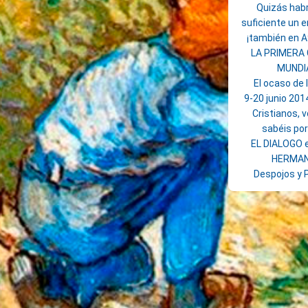
Quizás habr
suficiente un 
¡también en 
LA PRIMERA
MUNDI
El ocaso de 
9-20 junio 201
Cristianos, 
sabéis po
EL DIALOGO e
HERMA
Despojos y 