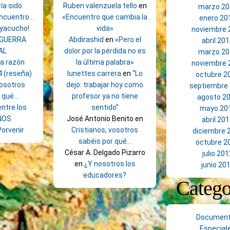
ía sido
Ruben valenzuela tello
en
marzo 20
encuentro…
«Encuentro que cambia la
enero 20
Ayacucho!
vida»
noviembre 
 GUERRA
Abdirashid
en
«Pero el
abril 20
AL
dolor por la pérdida no es
marzo 20
la razón
la última palabra»
noviembre 
4 (reseña)
lunettes carrera
en
“Lo
octubre 2
vosotros
dejo: trabajar hoy como
septiembre
r qué…
profesor ya no tiene
agosto 2
ntre los
sentido”
mayo 20
NOS
José Antonio Benito
en
abril 20
Porvenir
Cristianos, vosotros
diciembre 
sabéis por qué…
octubre 2
César A. Delgado Pizarro
julio 201
en
¿Y nosotros los
junio 20
educadores?
Catego
Documen
Especial