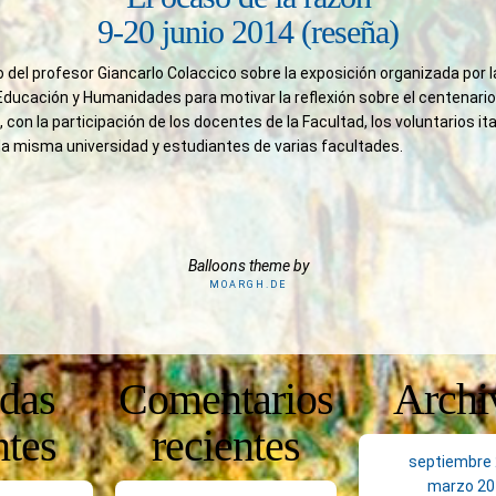
9-20 junio 2014 (reseña)
 del profesor Giancarlo Colaccico sobre la exposición organizada por l
 Educación y Humanidades para motivar la reflexión sobre el centenario
 con la participación de los docentes de la Facultad, los voluntarios it
la misma universidad y estudiantes de varias facultades.
Balloons theme by
MOARGH.DE
adas
Comentarios
Archi
ntes
recientes
septiembre
marzo 20