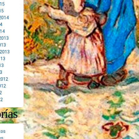
15
15
2014
14
14
2013
013
 2013
013
13
13
2012
012
2
12
rías
tos
es