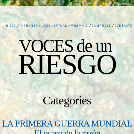
INICIO
INTRANET
UCSS VIRTUAL
WEBMAIL
CAMPUCSS
CONTACTO
VOCES de un
RIESGO
Categories
LA PRIMERA GUERRA MUNDIAL
El ocaso de la razón