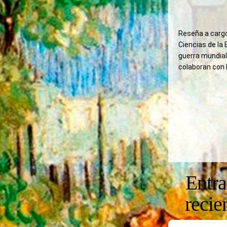
Reseña a cargo
Ciencias de la
guerra mundial,
colaboran con 
Entr
recie