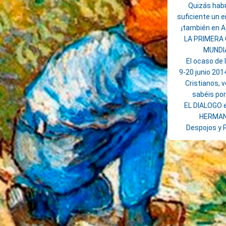
Quizás habr
suficiente un 
¡también en 
LA PRIMERA
MUNDI
El ocaso de 
9-20 junio 201
Cristianos, 
sabéis po
EL DIALOGO e
HERMA
Despojos y 