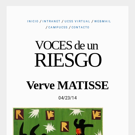
INICIO
INTRANET
UCSS VIRTUAL
WEBMAIL
CAMPUCSS
CONTACTO
VOCES de un
RIESGO
Verve MATISSE
04/23/14